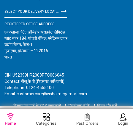
SELECT YOUR DELIVERY LOCATION
REGISTERED OFFICE ADDRESS
एयरप्लाज़ा रिटेल होल्डिंग्स प्राइवेट लिमिटेड
प्लॉट नंबर 184, पांचवी मंजिल, प्लेटिनम टावर
उद्योग विहार, फेज-1
गुरुग्राम, हरियाणा – 122016
भारत
CIN: U52399HR2008PTC086045
Contact: बीजू के पी (शिकायत अधिकारी)
Telephone: 0124-4555100
Email: customercare@vishalmegamart.com
विशाल मेगा मार्ट के बारे में जानकारी
गोपनीयता नीति
नियम और शर्तें
Copyright © 2021 Airplaza Retail Holdings Private Limited
WISHLIST
कार्ट में जोड़ें
Home
Categories
Past Orders
Login