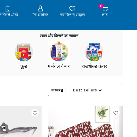
0
ेरे पिछले ऑर्डर
मेरा अकॉउंट
सेव किए गए आइटम
कार्ट
खाद्य और किराने का सामान
फ़ूड
पर्सनल केयर
हाउशोल्ड केयर
क्रमबद्ध :
Best sellers