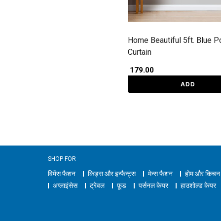
Home Beautiful 5ft. Blue P
Curtain
₹ 179.00
ADD
SHOP FOR
विमेंस फैशन
किड्स और इन्फैन्ट्स
मेन्स फैशन
होम और किचन
अप्लाइंसेस
ट्रेवल
फ़ूड
पर्सनल केयर
हाउशोल्ड केयर