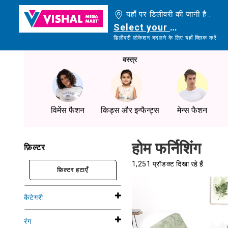
यहाँ पर डिलीवरी की जानी है :
Select your delivery loc
डिलीवरी लोकेशन बदलने के लिए यहाँ क्लिक करें
वस्त्र
विमेंस फैशन
किड्स और इन्फैन्ट्स
मेन्स फैशन
होम फर्निशिंग
फ़िल्टर
1,251 प्रॉडक्ट दिखा रहे हैं
फ़िल्टर हटाएँ
कैटेगरी
रंग