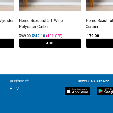
olyester
Home Beautiful 5ft. Wine
Home Beautiful 
Polyester Curtain
Curtain
Price reduced from
to
₹ 269.00
₹ 242.10
₹ 179.00
(10%
OFF
)
ADD
हमें यहाँ फॉलो करें
DOWNLOAD OUR APP