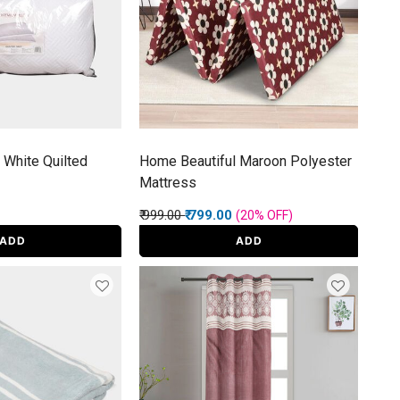
 White Quilted
Home Beautiful Maroon Polyester
Mattress
Price reduced from
to
₹ 999.00
₹ 799.00
(20%
OFF
)
ADD
ADD