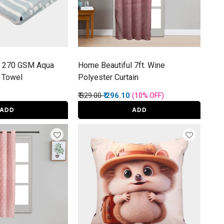
l 270 GSM Aqua
Home Beautiful 7ft. Wine
h Towel
Polyester Curtain
Price reduced from
to
₹ 329.00
₹ 296.10
(10%
OFF
)
ADD
ADD