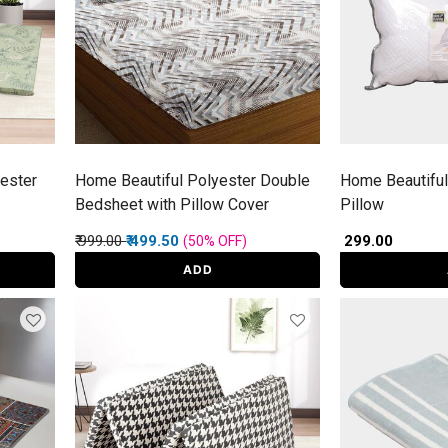
ester
Home Beautiful Polyester Double
Home Beautiful
Bedsheet with Pillow Cover
Pillow
Price reduced from
to
₹ 999.00
₹ 499.50
₹ 299.00
(50%
OFF
)
ADD