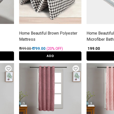
Home Beautiful Brown Polyester
Home Beautifu
Mattress
Microfiber Bat
Price reduced from
to
₹ 999.00
₹ 799.00
₹ 199.00
(20%
OFF
)
ADD