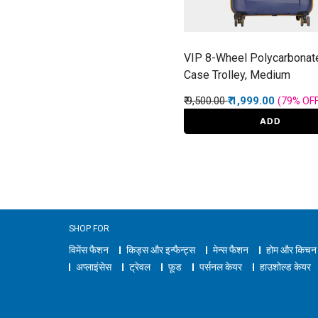
VIP 8-Wheel Polycarbonat
Case Trolley, Medium
Price reduced from
to
₹ 9,500.00
₹ 1,999.00
(79%
OF
ADD
SHOP FOR
विमेंस फैशन
किड्स और इन्फैन्ट्स
मेन्स फैशन
होम और किचन
अप्लाइंसेस
ट्रेवल
फ़ूड
पर्सनल केयर
हाउशोल्ड केयर