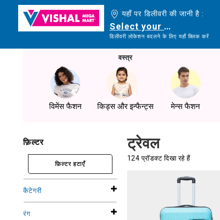
यहाँ पर डिलीवरी की जानी है :
Select your delivery loc
डिलीवरी लोकेशन बदलने के लिए यहाँ क्लिक करें
वस्त्र
विमेंस फैशन
किड्स और इन्फैन्ट्स
मेन्स फैशन
ट्रेवल
फ़िल्टर
124 प्रॉडक्ट दिखा रहे हैं
फ़िल्टर हटाएँ
कैटेगरी
रंग