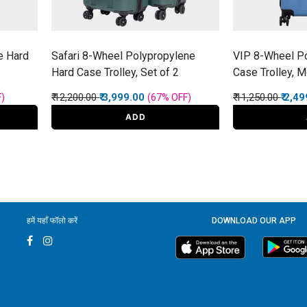
e Hard
Safari 8-Wheel Polypropylene
VIP 8-Wheel P
Hard Case Trolley, Set of 2
Case Trolley, 
Price reduced from
to
Price reduced f
to
₹ 12,200.00
₹ 3,999.00
₹ 11,250.00
₹ 2,4
F
)
(67%
OFF
)
ADD
हमें यहाँ फॉलो करें
DOWNLOAD OUR APP