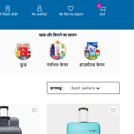
0
ेरे पिछले ऑर्डर
मेरा अकॉउंट
सेव किए गए आइटम
कार्ट
खाद्य और किराने का सामान
फ़ूड
पर्सनल केयर
हाउशोल्ड केयर
क्रमबद्ध :
Best sellers