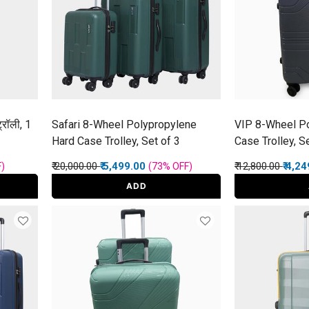
्रॉली, 1
Safari 8-Wheel Polypropylene
VIP 8-Wheel P
Hard Case Trolley, Set of 3
Case Trolley, S
Price reduced from
to
Price reduced f
to
₹ 20,000.00
₹ 5,499.00
₹ 12,800.00
₹ 4,2
F
)
(73%
OFF
)
ADD