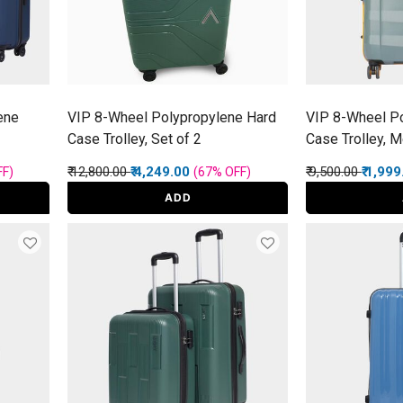
ene
VIP 8-Wheel Polypropylene Hard
VIP 8-Wheel Po
Case Trolley, Set of 2
Case Trolley, 
Price reduced from
to
Price reduced f
to
₹ 12,800.00
₹ 4,249.00
₹ 9,500.00
₹ 1,99
FF
)
(67%
OFF
)
ADD