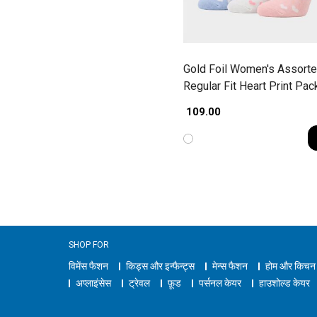
Gold Foil Women's Assort
Regular Fit Heart Print Pac
Socks
₹ 109.00
SHOP FOR
विमेंस फैशन
किड्स और इन्फैन्ट्स
मेन्स फैशन
होम और किचन
अप्लाइंसेस
ट्रेवल
फ़ूड
पर्सनल केयर
हाउशोल्ड केयर