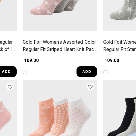
egular
Gold Foil Women's Assorted-Color
Gold Foil Wome
ck of 1
Regular Fit Striped Heart Knit Pack
Regular Fit Star
of 3 Socks
Socks
₹ 109.00
₹ 109.00
ADD
ADD