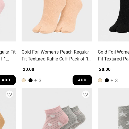
ular Fit
Gold Foil Women's Peach Regular
Gold Foil Wome
f 1
Fit Textured Ruffle Cuff Pack of 1
Fit Textured P
Socks
₹ 20.00
₹ 20.00
+ 3
+ 3
ADD
ADD