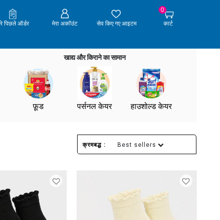
0
ेरे पिछले ऑर्डर
मेरा अकॉउंट
सेव किए गए आइटम
कार्ट
खाद्य और किराने का सामान
फ़ूड
पर्सनल केयर
हाउशोल्ड केयर
क्रमबद्ध :
Best sellers