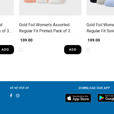
ed
Gold Foil Women's Assorted
Gold Foil Wome
k of 3
Regular Fit Printed Pack of 3
Regular Fit Sol
Socks
₹ 109.00
₹ 109.00
ADD
ADD
हमें यहाँ फॉलो करें
DOWNLOAD OUR APP