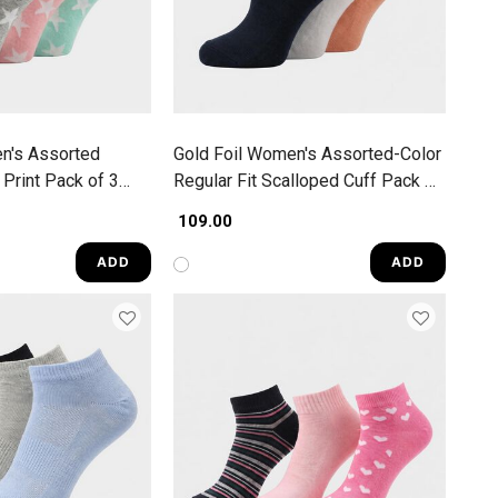
n's Assorted
Gold Foil Women's Assorted-Color
 Print Pack of 3
Regular Fit Scalloped Cuff Pack of
3 Socks
₹ 109.00
ADD
ADD