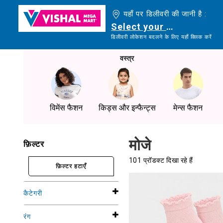
यहाँ पर डिलीवरी की जानी है :
Select your delivery loc
डिलीवरी लोकेशन बदलने के लिए यहाँ क्लिक करें
वस्त्र
विमेंस फैशन
किड्स और इन्फैन्ट्स
मेन्स फैशन
मोजे
फ़िल्टर
101 प्रॉडक्ट दिखा रहे हैं
फ़िल्टर हटाएँ
कैटेगरी
रंग