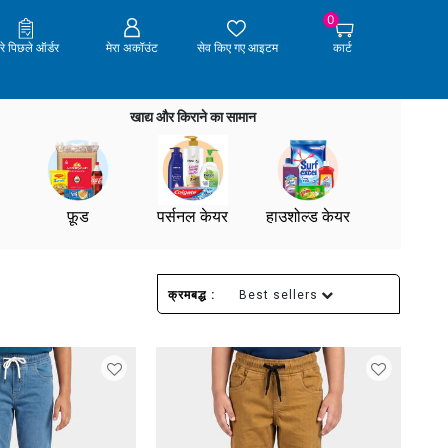
0
ेरे पिछले ऑर्डर
मेरा अकॉउंट
सेव किए गए आइटम
कार्ट
खाद्य और किराने का सामान
फ़ूड
पर्सनल केयर
हाउशोल्ड केयर
क्रमबद्ध :
Best sellers