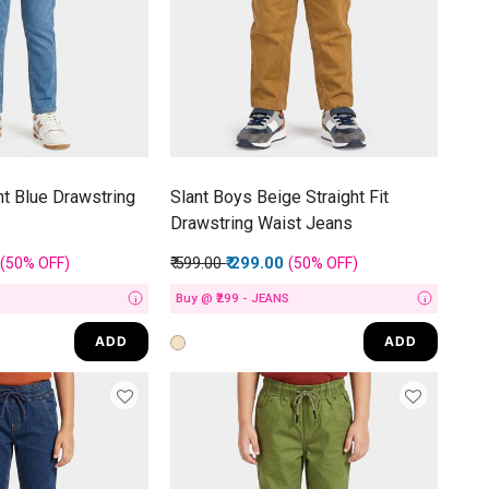
ht Blue Drawstring
Slant Boys Beige Straight Fit
Drawstring Waist Jeans
rom
Price reduced from
to
₹ 599.00
₹ 299.00
(50%
OFF
)
(50%
OFF
)
S
Buy @ ₹299 - JEANS
i
i
ADD
ADD