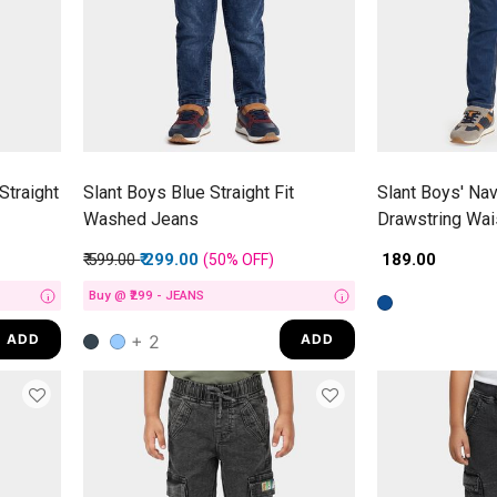
Straight
Slant Boys Blue Straight Fit
Slant Boys' Nav
Washed Jeans
Drawstring Wai
Price reduced from
to
₹ 599.00
₹ 299.00
₹ 189.00
(50%
OFF
)
Buy @ ₹299 - JEANS
i
i
+ 2
ADD
ADD