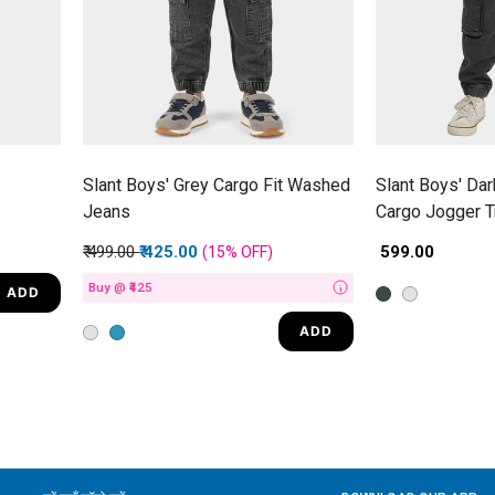
Slant Boys' Grey Cargo Fit Washed
Slant Boys' Dar
Jeans
Cargo Jogger T
Price reduced from
to
₹ 499.00
₹ 425.00
₹ 599.00
(15%
OFF
)
Buy @ ₹425
ADD
i
ADD