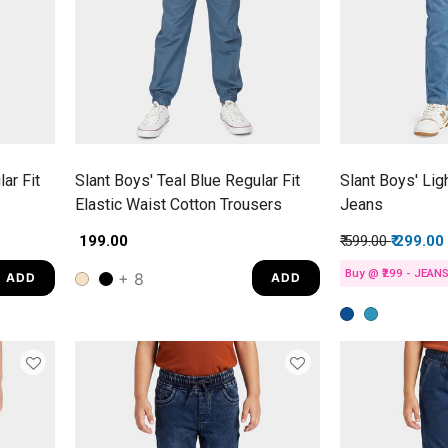
ar Fit
Slant Boys' Teal Blue Regular Fit
Slant Boys' Lig
Elastic Waist Cotton Trousers
Jeans
Price reduced f
to
₹ 199.00
₹ 599.00
₹ 299.00
Buy @ ₹299 - JEAN
+ 8
ADD
ADD