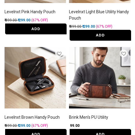
Levelnxt Pink Handy Pouch
Levelnxt Light Blue Utility Handy
Pouch
Price reduced from
to
₹ 899.00
₹ 299.00
(67%
OFF
)
Price reduced from
to
₹ 899.00
₹ 299.00
(67%
OFF
)
ADD
ADD
Levelnxt Brown Handy Pouch
Brink Men's PU Utility
Price reduced from
to
₹ 899.00
₹ 299.00
(67%
OFF
)
₹ 99.00
ADD
ADD