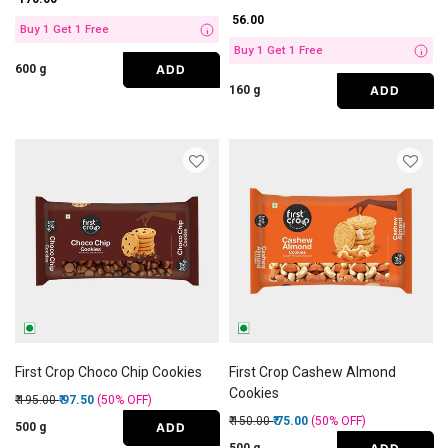
₹ 56.00
Buy 1 Get 1 Free
i
Buy 1 Get 1 Free
i
ADD
600 g
ADD
160 g
First Crop Choco Chip Cookies
First Crop Cashew Almond
Cookies
Price reduced from
to
₹ 195.00
₹ 97.50
(50%
OFF
)
Price reduced from
to
₹ 150.00
₹ 75.00
(50%
OFF
)
ADD
500 g