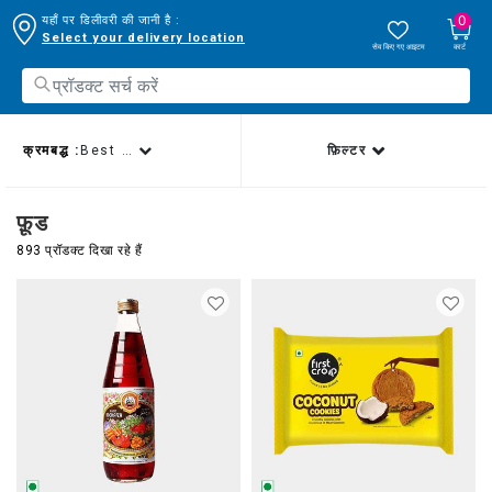
0
यहाँ पर डिलीवरी की जानी है :
Select your delivery location
सेव किए गए आइटम
कार्ट
क्रमबद्ध :
Best sellers
फ़िल्टर
फ़ूड
893 प्रॉडक्ट दिखा रहे हैं