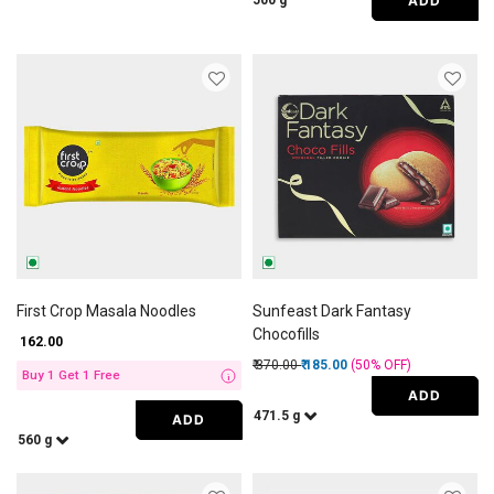
ADD
500 g
First Crop Masala Noodles
Sunfeast Dark Fantasy
Chocofills
₹ 162.00
Price reduced from
to
₹ 370.00
₹ 185.00
(50%
OFF
)
Buy 1 Get 1 Free
i
ADD
471.5 g
ADD
560 g