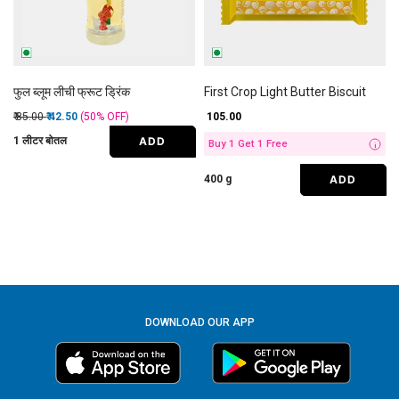
फुल ब्लूम लीची फ्रूट ड्रिंक
First Crop Light Butter Biscuit
Price reduced from
to
₹ 85.00
₹ 42.50
(50%
OFF
)
₹ 105.00
ADD
1 लीटर बोतल
Buy 1 Get 1 Free
i
ADD
400 g
DOWNLOAD OUR APP