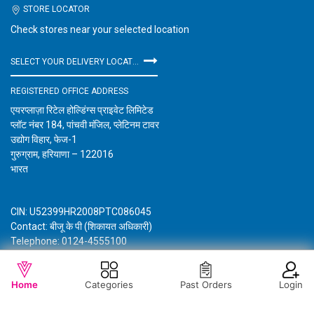
STORE LOCATOR
Check stores near your selected location
SELECT YOUR DELIVERY LOCATION
REGISTERED OFFICE ADDRESS
एयरप्लाज़ा रिटेल होल्डिंग्स प्राइवेट लिमिटेड
प्लॉट नंबर 184, पांचवी मंजिल, प्लेटिनम टावर
उद्योग विहार, फेज-1
गुरुग्राम, हरियाणा – 122016
भारत
CIN: U52399HR2008PTC086045
Contact: बीजू के पी (शिकायत अधिकारी)
Telephone: 0124-4555100
Email: customercare@vishalmegamart.com
विशाल मेगा मार्ट के बारे में जानकारी
गोपनीयता नीति
नियम और शर्तें
Home
Categories
Past Orders
Login
Copyright © 2021 Airplaza Retail Holdings Private Limited