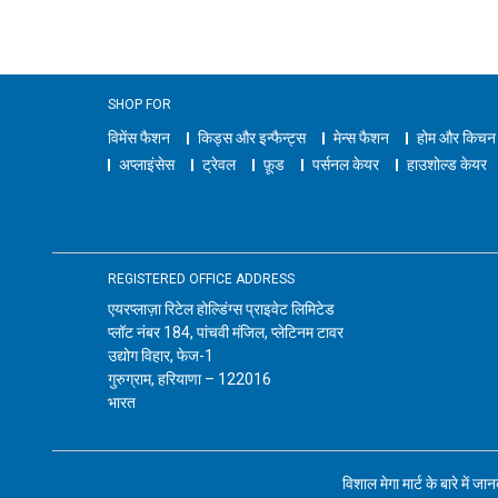
SHOP FOR
विमेंस फैशन
किड्स और इन्फैन्ट्स
मेन्स फैशन
होम और किचन
अप्लाइंसेस
ट्रेवल
फ़ूड
पर्सनल केयर
हाउशोल्ड केयर
REGISTERED OFFICE ADDRESS
एयरप्लाज़ा रिटेल होल्डिंग्स प्राइवेट लिमिटेड
प्लॉट नंबर 184, पांचवी मंजिल, प्लेटिनम टावर
उद्योग विहार, फेज-1
गुरुग्राम, हरियाणा – 122016
भारत
विशाल मेगा मार्ट के बारे में जा