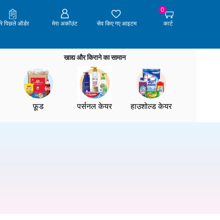
0
ेरे पिछले ऑर्डर
मेरा अकॉउंट
सेव किए गए आइटम
कार्ट
खाद्य और किराने का सामान
फ़ूड
पर्सनल केयर
हाउशोल्ड केयर