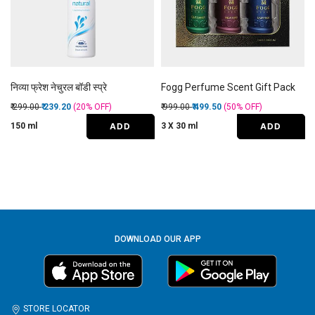
निव्या फ्रेश नेचुरल बॉडी स्प्रे
Fogg Perfume Scent Gift Pack
Price reduced from
to
Price reduced from
to
₹ 299.00
₹ 239.20
(20%
OFF
)
₹ 999.00
₹ 499.50
(50%
OFF
)
ADD
ADD
150 ml
3 X 30 ml
DOWNLOAD OUR APP
STORE LOCATOR