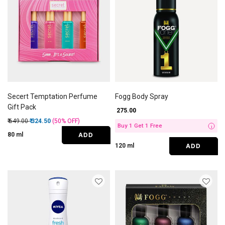
Secert Temptation Perfume
Fogg Body Spray
Gift Pack
₹ 275.00
Price reduced from
to
₹ 649.00
₹ 324.50
(50%
OFF
)
Buy 1 Get 1 Free
i
ADD
80 ml
ADD
120 ml