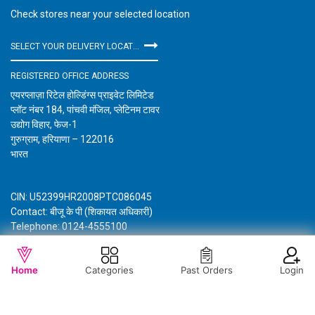
Check stores near your selected location
SELECT YOUR DELIVERY LOCATION
REGISTERED OFFICE ADDRESS
एयरप्लाज़ा रिटेल होल्डिंग्स प्राइवेट लिमिटेड
प्लॉट नंबर 184, पांचवी मंजिल, प्लेटिनम टावर
उद्योग विहार, फेज-1
गुरुग्राम, हरियाणा – 122016
भारत
CIN: U52399HR2008PTC086045
Contact: बीजू के पी (शिकायत अधिकारी)
Telephone: 0124-4555100
Email: customercare@vishalmegamart.com
विशाल मेगा मार्ट के बारे में जानकारी
गोपनीयता नीति
नियम और शर्तें
Home
Categories
Past Orders
Login
Copyright © 2021 Airplaza Retail Holdings Private Limited