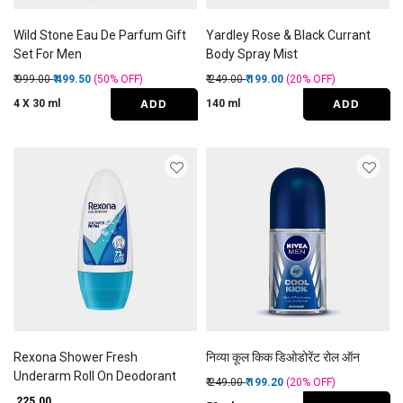
Wild Stone Eau De Parfum Gift
Yardley Rose & Black Currant
Set For Men
Body Spray Mist
Price reduced from
to
Price reduced from
to
₹ 999.00
₹ 499.50
(50%
OFF
)
₹ 249.00
₹ 199.00
(20%
OFF
)
ADD
ADD
4 X 30 ml
140 ml
Rexona Shower Fresh
निव्या कूल किक डिओडोरेंट रोल ऑन
Underarm Roll On Deodorant
Price reduced from
to
₹ 249.00
₹ 199.20
(20%
OFF
)
₹ 225.00