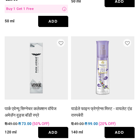
ADD
50 ml
Buy 1 Get 1 Free
i
ADD
50 ml
पार्क एवेन्यू सिग्नेचर कलेक्शन वॉयेज
यार्डले फाइन फ्रेग्रेन्स मिस्ट - वायलेट एंड
अमेज़ॅन वुड्स बॉडी स्प्रे
रास्पबेरी
Price reduced from
to
Price reduced from
to
₹ 349.00
₹ 173.00
(50%
OFF
)
₹ 249.00
₹ 199.00
(20%
OFF
)
ADD
ADD
120 ml
140 ml