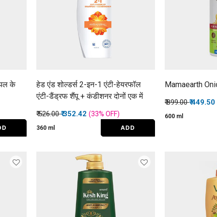
यल के
हेड एंड शोल्डर्स 2-इन-1 एंटी-हेयरफॉल
Mamaearth Oni
एंटी-डैंड्रफ शैंपू + कंडीशनर दोनों एक में
Price reduced f
to
₹ 899.00
₹ 449.50
Price reduced from
to
₹ 526.00
₹ 352.42
(33%
OFF
)
600 ml
DD
ADD
360 ml