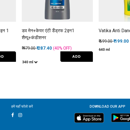
 इन 1
डव मेन+केयर एंटी डैंड्रफ 2इन1
Vatika Anti Da
शैम्पू+कंडीशनर
Price reduced f
to
₹ 699.00
₹ 199.00
Price reduced from
to
₹ 479.00
₹ 287.40
(40%
OFF
)
640 ml
DD
ADD
340 ml
हमें यहाँ फॉलो करें
DOWNLOAD OUR APP