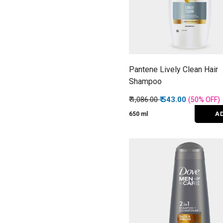
Pantene Lively Clean Hair
Shampoo
Price reduced from
to
₹ 1,086.00
₹ 543.00
(50%
OFF
)
A
650 ml