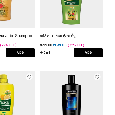
Ayurvedic Shampoo
वाटिका वाटिका हेल्थ शैंपू
rom
Price reduced from
to
₹ 699.00
₹ 199.00
(72%
OFF
)
(72%
OFF
)
ADD
ADD
640 ml