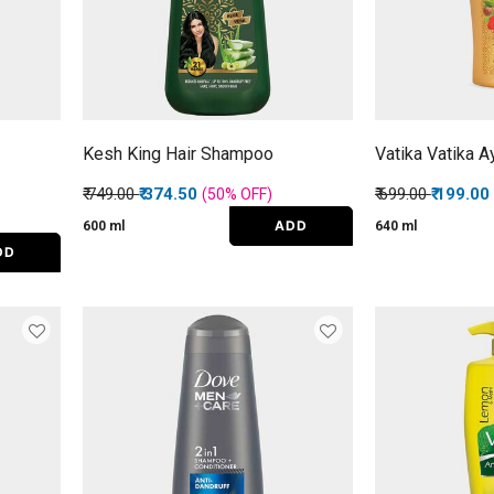
Kesh King Hair Shampoo
Vatika Vatika 
Price reduced from
to
Price reduced f
to
₹ 749.00
₹ 374.50
₹ 699.00
₹ 199.00
(50%
OFF
)
ADD
600 ml
640 ml
DD