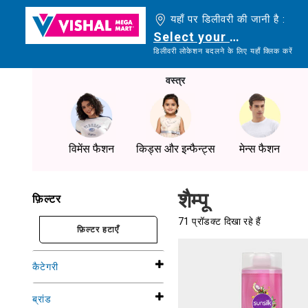
यहाँ पर डिलीवरी की जानी है :
Select your delivery loc
डिलीवरी लोकेशन बदलने के लिए यहाँ क्लिक करें
वस्त्र
विमेंस फैशन
किड्स और इन्फैन्ट्स
मेन्स फैशन
शैम्पू
फ़िल्टर
71 प्रॉडक्ट दिखा रहे हैं
फ़िल्टर हटाएँ
कैटेगरी
ब्रांड