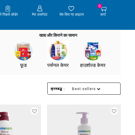
0
ेरे पिछले ऑर्डर
मेरा अकॉउंट
सेव किए गए आइटम
कार्ट
खाद्य और किराने का सामान
फ़ूड
पर्सनल केयर
हाउशोल्ड केयर
क्रमबद्ध :
Best sellers