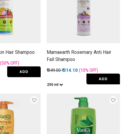
on Hair Shampoo
Mamaearth Rosemary Anti Hair
Fall Shampoo
rom
(50%
OFF
)
Price reduced from
to
₹ 349.00
₹ 314.10
(10%
OFF
)
ADD
ADD
250 ml