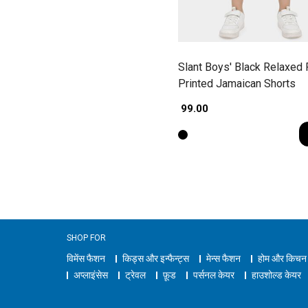
Slant Boys' Black Relaxed F
Printed Jamaican Shorts
₹ 99.00
SHOP FOR
विमेंस फैशन
किड्स और इन्फैन्ट्स
मेन्स फैशन
होम और किचन
अप्लाइंसेस
ट्रेवल
फ़ूड
पर्सनल केयर
हाउशोल्ड केयर