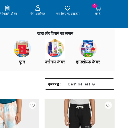
0
ेरे पिछले ऑर्डर
मेरा अकॉउंट
सेव किए गए आइटम
कार्ट
खाद्य और किराने का सामान
फ़ूड
पर्सनल केयर
हाउशोल्ड केयर
क्रमबद्ध :
Best sellers