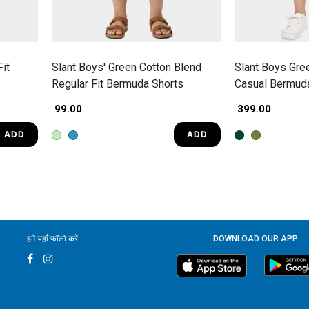
it
Slant Boys' Green Cotton Blend
Slant Boys Gree
Regular Fit Bermuda Shorts
Casual Bermud
₹ 99.00
₹ 399.00
ADD
ADD
हमें यहाँ फॉलो करें
DOWNLOAD OUR APP