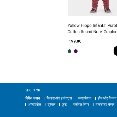
Yellow Hippo Infants' Pur
Cotton Round Neck Graphic
Baba Suit
₹ 199.00
SHOP FOR
विमेंस फैशन
किड्स और इन्फैन्ट्स
मेन्स फैशन
होम और किचन
अप्लाइंसेस
ट्रेवल
फ़ूड
पर्सनल केयर
हाउशोल्ड केयर