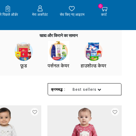
0
ेरे पिछले ऑर्डर
मेरा अकॉउंट
सेव किए गए आइटम
कार्ट
खाद्य और किराने का सामान
फ़ूड
पर्सनल केयर
हाउशोल्ड केयर
क्रमबद्ध :
Best sellers