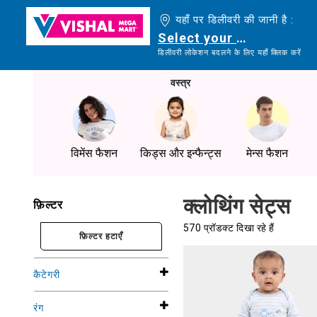
यहाँ पर डिलीवरी की जानी है :
Select your delivery loc
डिलीवरी लोकेशन बदलने के लिए यहाँ क्लिक करें
वस्त्र
विमेंस फैशन
किड्स और इन्फैन्ट्स
मेन्स फैशन
क्लोथिंग सेट्स
फ़िल्टर
570 प्रॉडक्ट दिखा रहे हैं
फ़िल्टर हटाएँ
कैटेगरी
रंग