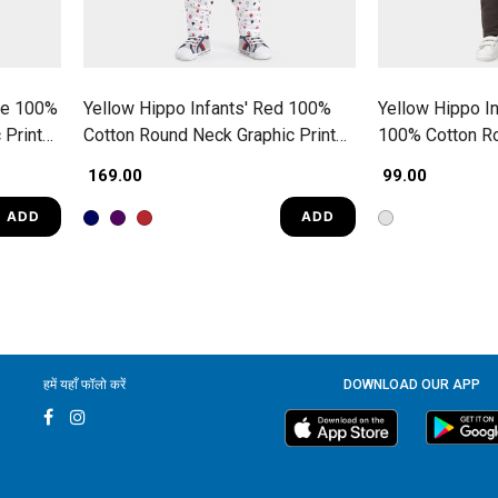
ple 100%
Yellow Hippo Infants' Red 100%
Yellow Hippo In
 Print
Cotton Round Neck Graphic Print
100% Cotton R
Baba Suit
Print Baba Suit
₹ 169.00
₹ 99.00
ADD
ADD
हमें यहाँ फॉलो करें
DOWNLOAD OUR APP