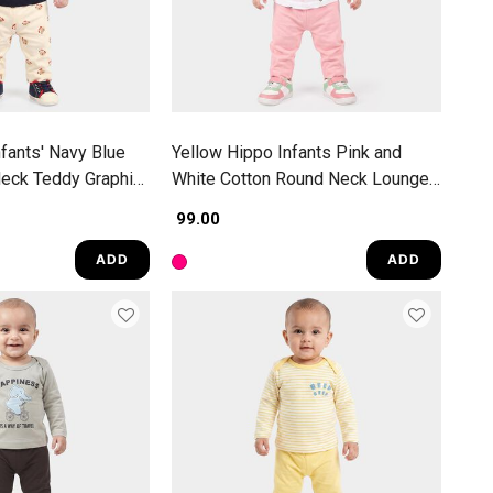
fants' Navy Blue
Yellow Hippo Infants Pink and
eck Teddy Graphic
White Cotton Round Neck Lounge
Set Hipster Set
₹ 99.00
ADD
ADD