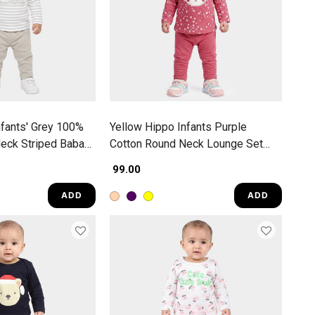
nfants' Grey 100%
Yellow Hippo Infants Purple
eck Striped Baba
Cotton Round Neck Lounge Set
Hipster Set
₹ 99.00
ADD
ADD