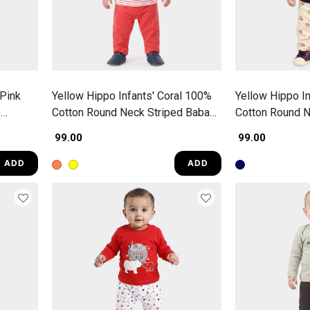
 Pink
Yellow Hippo Infants' Coral 100%
Yellow Hippo In
e
Cotton Round Neck Striped Baba
Cotton Round N
Suit
Print Baba Suit
₹ 99.00
₹ 99.00
ADD
ADD