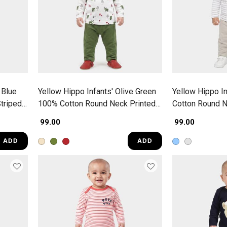
 Blue
Yellow Hippo Infants' Olive Green
Yellow Hippo I
triped
100% Cotton Round Neck Printed
Cotton Round N
Baba Suit
Suit
₹ 99.00
₹ 99.00
ADD
ADD