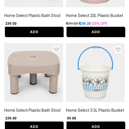
Home Select Plastic Bath Stool
Home Select 20L Plastic Bucket
Price reduced from
to
₹ 239.00
₹ 299.00
₹ 239.20
(20%
OFF
)
ADD
ADD
Home Select Plastic Bath Stool
Home Select 3.5L Plastic Bucket
₹ 239.00
₹ 59.00
ADD
ADD