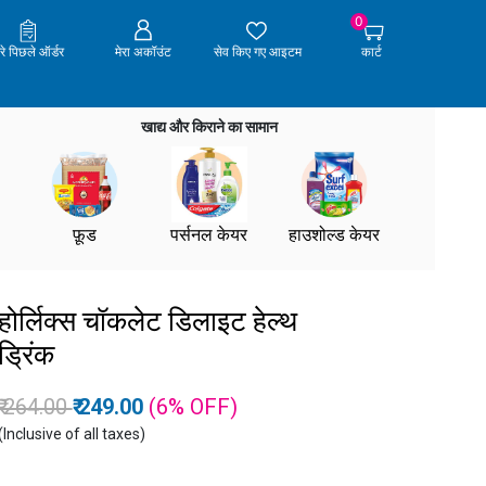
0
ेरे पिछले ऑर्डर
मेरा अकॉउंट
सेव किए गए आइटम
कार्ट
खाद्य और किराने का सामान
फ़ूड
पर्सनल केयर
हाउशोल्ड केयर
होर्लिक्स चॉकलेट डिलाइट हेल्थ
ड्रिंक
Price reduced from
to
₹ 264.00
₹ 249.00
(6%
OFF
)
(Inclusive of all taxes)