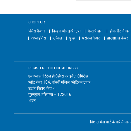
SHOP FOR
विमेंस फैशन
किड्स और इन्फैन्ट्स
मेन्स फैशन
होम और किचन
अप्लाइंसेस
ट्रेवल
फ़ूड
पर्सनल केयर
हाउशोल्ड केयर
REGISTERED OFFICE ADDRESS
एयरप्लाज़ा रिटेल होल्डिंग्स प्राइवेट लिमिटेड
प्लॉट नंबर 184, पांचवी मंजिल, प्लेटिनम टावर
उद्योग विहार, फेज-1
गुरुग्राम, हरियाणा – 122016
भारत
विशाल मेगा मार्ट के बारे में जा