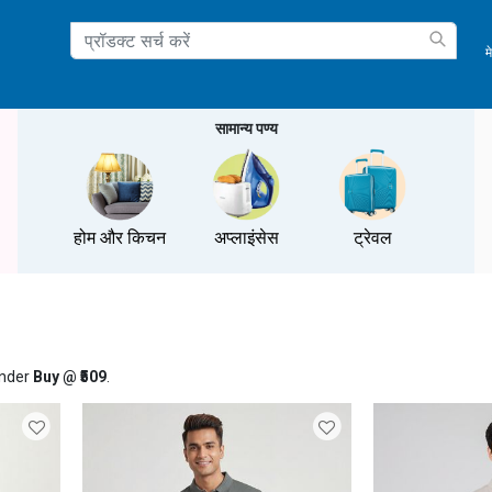
म
ation
सामान्य पण्य
होम और किचन
अप्लाइंसेस
ट्रेवल
under
Buy @ ₹509
.