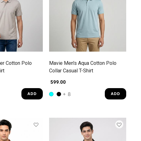
er Cotton Polo
Mavie Men's Aqua Cotton Polo
rt
Collar Casual T-Shirt
₹ 599.00
+ 8
ADD
ADD