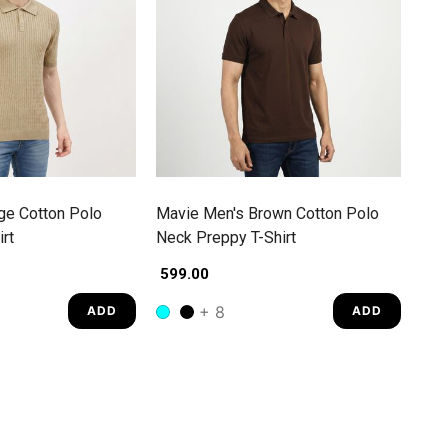
ge Cotton Polo
Mavie Men's Brown Cotton Polo
rt
Neck Preppy T-Shirt
₹ 599.00
+ 8
ADD
ADD