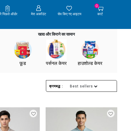
0
ेरे पिछले ऑर्डर
मेरा अकॉउंट
सेव किए गए आइटम
कार्ट
खाद्य और किराने का सामान
फ़ूड
पर्सनल केयर
हाउशोल्ड केयर
क्रमबद्ध :
Best sellers