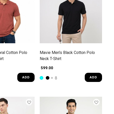
ral Cotton Polo
Mavie Men's Black Cotton Polo
rt
Neck T-Shirt
₹ 599.00
+ 8
ADD
ADD