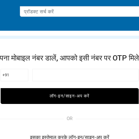
ation
पना मोबाइल नंबर डालें, आपको इसी नंबर पर OTP मिले
+91
लॉग-इन/साइन-अप करें
OR
इसका इस्तेमाल करके लॉग-इन/साइन-अप करें