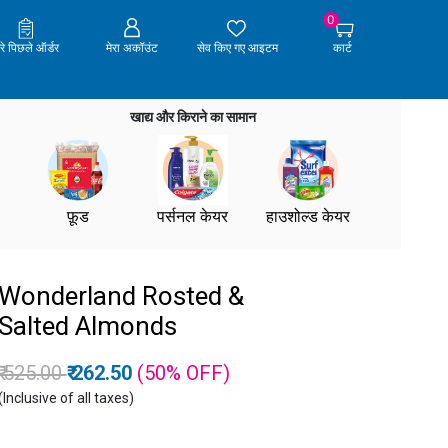
0
ेरे पिछले ऑर्डर
मेरा अकॉउंट
सेव किए गए आइटम
कार्ट
खाद्य और किराने का सामान
फ़ूड
पर्सनल केयर
हाउशोल्ड केयर
Wonderland Rosted &
Salted Almonds
Price reduced from
to
₹ 525.00
₹ 262.50
(50%
OFF
)
(Inclusive of all taxes)