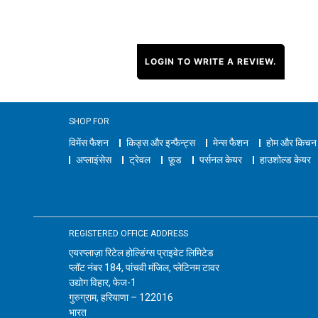
LOGIN TO WRITE A REVIEW.
SHOP FOR
विमेंस फैशन
किड्स और इन्फैन्ट्स
मेन्स फैशन
होम और किचन
अप्लाइंसेस
ट्रेवल
फ़ूड
पर्सनल केयर
हाउशोल्ड केयर
REGISTERED OFFICE ADDRESS
एयरप्लाज़ा रिटेल होल्डिंग्स प्राइवेट लिमिटेड
प्लॉट नंबर 184, पांचवी मंजिल, प्लेटिनम टावर
उद्योग विहार, फेज-1
गुरुग्राम, हरियाणा – 122016
भारत