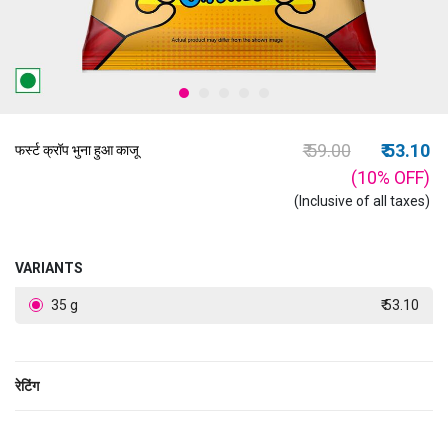
Price reduced fro
to
₹ 59.00
₹ 53.10
फर्स्ट क्रॉप भुना हुआ काजू
(10%
OFF
)
(Inclusive of all taxes)
VARIANTS
35 g
₹ 53.10
रेटिंग