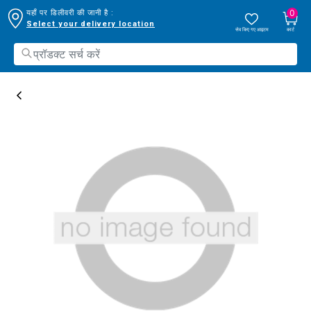
0
यहाँ पर डिलीवरी की जानी है :
Select your delivery location
सेव किए गए आइटम
कार्ट