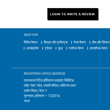
LOGIN TO WRITE A REVIEW.
SHOP FOR
विमेंस फैशन
किड्स और इन्फैन्ट्स
मेन्स फैशन
होम और किचन
अप्लाइंसेस
ट्रेवल
फ़ूड
पर्सनल केयर
हाउशोल्ड केयर
REGISTERED OFFICE ADDRESS
एयरप्लाज़ा रिटेल होल्डिंग्स प्राइवेट लिमिटेड
प्लॉट नंबर 184, पांचवी मंजिल, प्लेटिनम टावर
उद्योग विहार, फेज-1
गुरुग्राम, हरियाणा – 122016
भारत