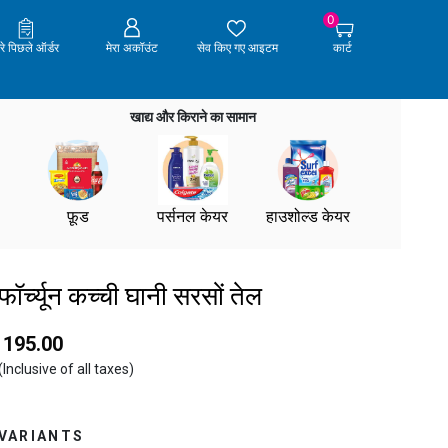
0
ेरे पिछले ऑर्डर
मेरा अकॉउंट
सेव किए गए आइटम
कार्ट
खाद्य और किराने का सामान
फ़ूड
पर्सनल केयर
हाउशोल्ड केयर
फॉर्च्यून कच्ची घानी सरसों तेल
₹ 195.00
(Inclusive of all taxes)
VARIANTS