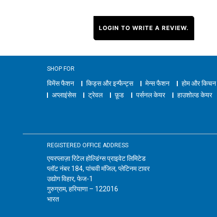
LOGIN TO WRITE A REVIEW.
SHOP FOR
विमेंस फैशन
किड्स और इन्फैन्ट्स
मेन्स फैशन
होम और किचन
अप्लाइंसेस
ट्रेवल
फ़ूड
पर्सनल केयर
हाउशोल्ड केयर
REGISTERED OFFICE ADDRESS
एयरप्लाज़ा रिटेल होल्डिंग्स प्राइवेट लिमिटेड
प्लॉट नंबर 184, पांचवी मंजिल, प्लेटिनम टावर
उद्योग विहार, फेज-1
गुरुग्राम, हरियाणा – 122016
भारत