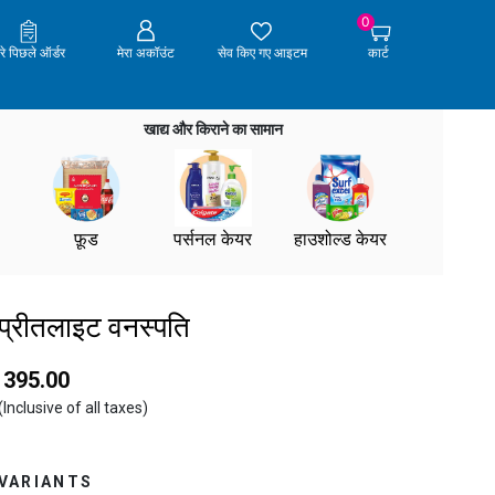
0
ेरे पिछले ऑर्डर
मेरा अकॉउंट
सेव किए गए आइटम
कार्ट
खाद्य और किराने का सामान
फ़ूड
पर्सनल केयर
हाउशोल्ड केयर
प्रीतलाइट वनस्पति
₹ 395.00
(Inclusive of all taxes)
VARIANTS