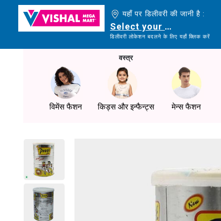
यहाँ पर डिलीवरी की जानी है :
Select your delivery loc
डिलीवरी लोकेशन बदलने के लिए यहाँ क्लिक करें
वस्त्र
विमेंस फैशन
किड्स और इन्फैन्ट्स
मेन्स फैशन