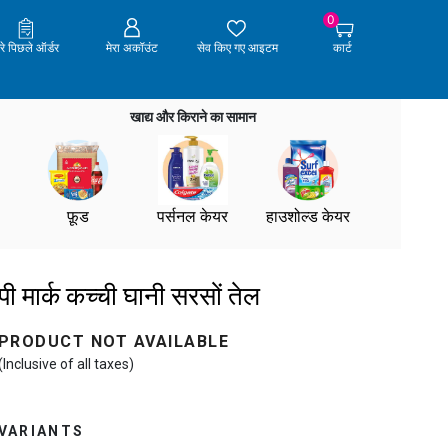
0
ेरे पिछले ऑर्डर
मेरा अकॉउंट
सेव किए गए आइटम
कार्ट
खाद्य और किराने का सामान
फ़ूड
पर्सनल केयर
हाउशोल्ड केयर
पी मार्क कच्ची घानी सरसों तेल
PRODUCT NOT AVAILABLE
(Inclusive of all taxes)
VARIANTS