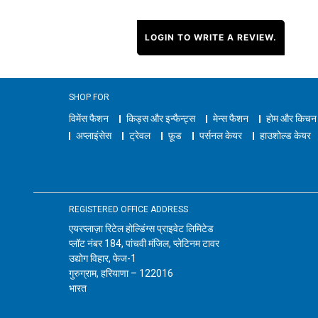
LOGIN TO WRITE A REVIEW.
SHOP FOR
विमेंस फैशन
किड्स और इन्फैन्ट्स
मेन्स फैशन
होम और किचन
अप्लाइंसेस
ट्रेवल
फ़ूड
पर्सनल केयर
हाउशोल्ड केयर
REGISTERED OFFICE ADDRESS
एयरप्लाज़ा रिटेल होल्डिंग्स प्राइवेट लिमिटेड
प्लॉट नंबर 184, पांचवी मंजिल, प्लेटिनम टावर
उद्योग विहार, फेज-1
गुरुग्राम, हरियाणा – 122016
भारत