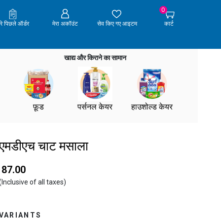
0
ेरे पिछले ऑर्डर
मेरा अकॉउंट
सेव किए गए आइटम
कार्ट
खाद्य और किराने का सामान
फ़ूड
पर्सनल केयर
हाउशोल्ड केयर
एमडीएच चाट मसाला
₹ 87.00
(Inclusive of all taxes)
VARIANTS