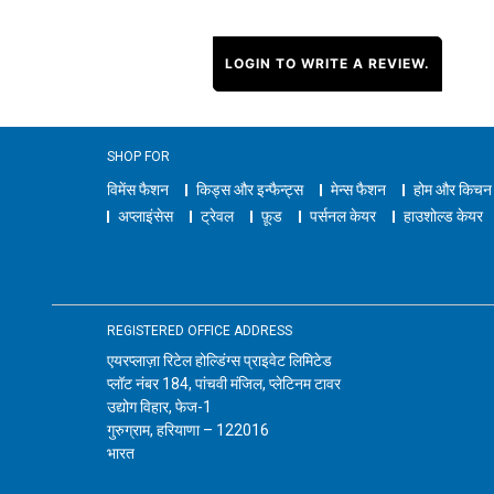
LOGIN TO WRITE A REVIEW.
SHOP FOR
विमेंस फैशन
किड्स और इन्फैन्ट्स
मेन्स फैशन
होम और किचन
अप्लाइंसेस
ट्रेवल
फ़ूड
पर्सनल केयर
हाउशोल्ड केयर
REGISTERED OFFICE ADDRESS
एयरप्लाज़ा रिटेल होल्डिंग्स प्राइवेट लिमिटेड
प्लॉट नंबर 184, पांचवी मंजिल, प्लेटिनम टावर
उद्योग विहार, फेज-1
गुरुग्राम, हरियाणा – 122016
भारत