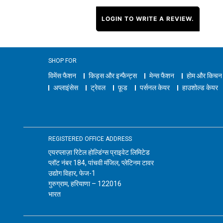
LOGIN TO WRITE A REVIEW.
SHOP FOR
विमेंस फैशन
किड्स और इन्फैन्ट्स
मेन्स फैशन
होम और किचन
अप्लाइंसेस
ट्रेवल
फ़ूड
पर्सनल केयर
हाउशोल्ड केयर
REGISTERED OFFICE ADDRESS
एयरप्लाज़ा रिटेल होल्डिंग्स प्राइवेट लिमिटेड
प्लॉट नंबर 184, पांचवी मंजिल, प्लेटिनम टावर
उद्योग विहार, फेज-1
गुरुग्राम, हरियाणा – 122016
भारत