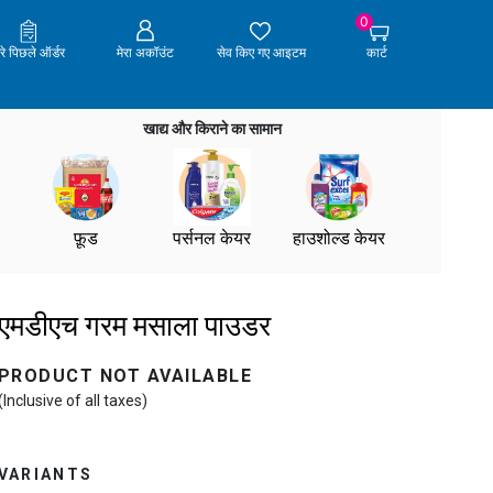
0
ेरे पिछले ऑर्डर
मेरा अकॉउंट
सेव किए गए आइटम
कार्ट
खाद्य और किराने का सामान
फ़ूड
पर्सनल केयर
हाउशोल्ड केयर
एमडीएच गरम मसाला पाउडर
PRODUCT NOT AVAILABLE
(Inclusive of all taxes)
VARIANTS