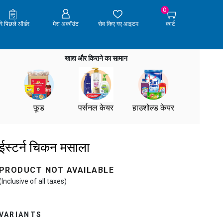
0
ेरे पिछले ऑर्डर
मेरा अकॉउंट
सेव किए गए आइटम
कार्ट
खाद्य और किराने का सामान
फ़ूड
पर्सनल केयर
हाउशोल्ड केयर
ईस्टर्न चिकन मसाला
PRODUCT NOT AVAILABLE
(Inclusive of all taxes)
VARIANTS