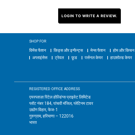
LOGIN TO WRITE A REVIEW.
SHOP FOR
विमेंस फैशन
किड्स और इन्फैन्ट्स
मेन्स फैशन
होम और किचन
अप्लाइंसेस
ट्रेवल
फ़ूड
पर्सनल केयर
हाउशोल्ड केयर
REGISTERED OFFICE ADDRESS
एयरप्लाज़ा रिटेल होल्डिंग्स प्राइवेट लिमिटेड
प्लॉट नंबर 184, पांचवी मंजिल, प्लेटिनम टावर
उद्योग विहार, फेज-1
गुरुग्राम, हरियाणा – 122016
भारत