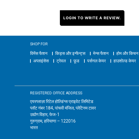
LOGIN TO WRITE A REVIEW.
SHOP FOR
विमेंस फैशन
किड्स और इन्फैन्ट्स
मेन्स फैशन
होम और किचन
अप्लाइंसेस
ट्रेवल
फ़ूड
पर्सनल केयर
हाउशोल्ड केयर
REGISTERED OFFICE ADDRESS
एयरप्लाज़ा रिटेल होल्डिंग्स प्राइवेट लिमिटेड
प्लॉट नंबर 184, पांचवी मंजिल, प्लेटिनम टावर
उद्योग विहार, फेज-1
गुरुग्राम, हरियाणा – 122016
भारत