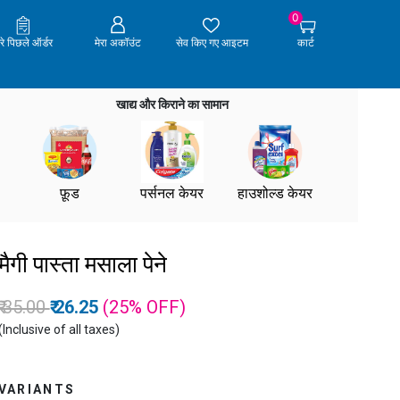
0
ेरे पिछले ऑर्डर
मेरा अकॉउंट
सेव किए गए आइटम
कार्ट
खाद्य और किराने का सामान
फ़ूड
पर्सनल केयर
हाउशोल्ड केयर
मैगी पास्ता मसाला पेने
Price reduced from
to
₹ 35.00
₹ 26.25
(25%
OFF
)
(Inclusive of all taxes)
VARIANTS