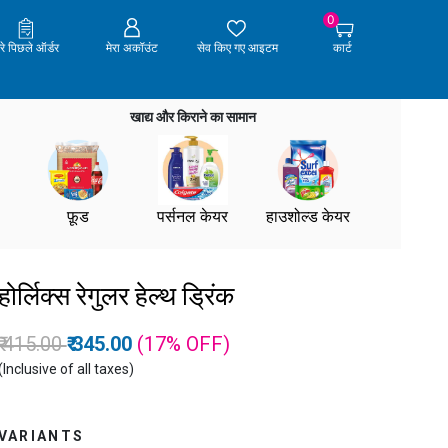
0
ेरे पिछले ऑर्डर
मेरा अकॉउंट
सेव किए गए आइटम
कार्ट
खाद्य और किराने का सामान
फ़ूड
पर्सनल केयर
हाउशोल्ड केयर
होर्लिक्स रेगुलर हेल्थ ड्रिंक
Price reduced from
to
₹ 415.00
₹ 345.00
(17%
OFF
)
(Inclusive of all taxes)
VARIANTS