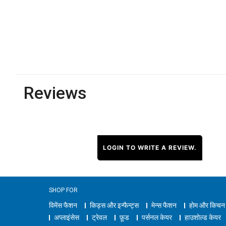
Reviews
LOGIN TO WRITE A REVIEW.
SHOP FOR
विमेंस फैशन
किड्स और इन्फैन्ट्स
मेन्स फैशन
होम और किचन
अप्लाइंसेस
ट्रेवल
फ़ूड
पर्सनल केयर
हाउशोल्ड केयर