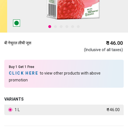
₹ 146.00
बी नेचुरल लीची जूस
(Inclusive of all taxes)
Buy 1 Get 1 Free
CLICK HERE
to view other products with above
promotion
VARIANTS
1 L
₹ 146.00