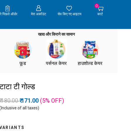
0
ेरे पिछले ऑर्डर
मेरा अकॉउंट
सेव किए गए आइटम
कार्ट
खाद्य और किराने का सामान
फ़ूड
पर्सनल केयर
हाउशोल्ड केयर
टाटा टी गोल्ड
Price reduced from
to
₹ 180.00
₹ 171.00
(5%
OFF
)
(Inclusive of all taxes)
VARIANTS