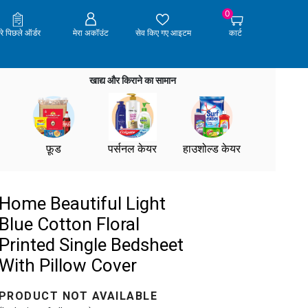
0
ेरे पिछले ऑर्डर
मेरा अकॉउंट
सेव किए गए आइटम
कार्ट
खाद्य और किराने का सामान
फ़ूड
पर्सनल केयर
हाउशोल्ड केयर
Home Beautiful Light
Blue Cotton Floral
Printed Single Bedsheet
With Pillow Cover
PRODUCT NOT AVAILABLE