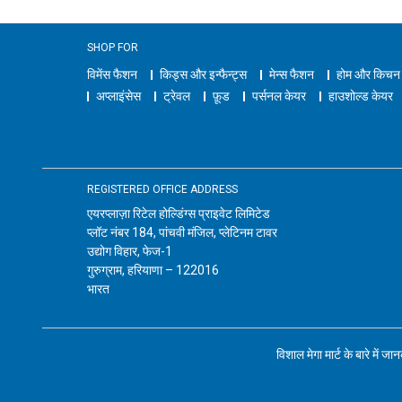
SHOP FOR
विमेंस फैशन
किड्स और इन्फैन्ट्स
मेन्स फैशन
होम और किचन
अप्लाइंसेस
ट्रेवल
फ़ूड
पर्सनल केयर
हाउशोल्ड केयर
REGISTERED OFFICE ADDRESS
एयरप्लाज़ा रिटेल होल्डिंग्स प्राइवेट लिमिटेड
प्लॉट नंबर 184, पांचवी मंजिल, प्लेटिनम टावर
उद्योग विहार, फेज-1
गुरुग्राम, हरियाणा – 122016
भारत
विशाल मेगा मार्ट के बारे में जा