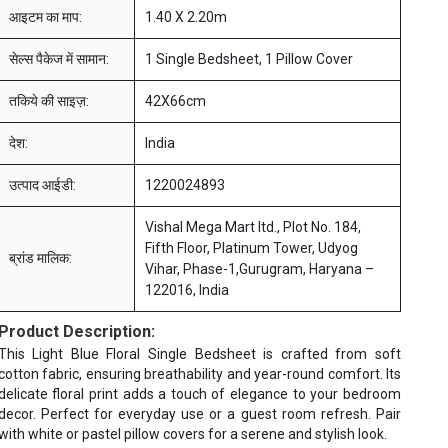
आइटम का माप:
1.40 X 2.20m
सेल्स पैकेज में सामान:
1 Single Bedsheet, 1 Pillow Cover
तकिये की साइज़:
42X66cm
देश:
India
उत्पाद आईडी:
1220024893
Vishal Mega Mart ltd., Plot No. 184,
Fifth Floor, Platinum Tower, Udyog
ब्रांड मालिक:
Vihar, Phase-1,Gurugram, Haryana –
122016, India
Product Description:
This Light Blue Floral Single Bedsheet is crafted from soft
cotton fabric, ensuring breathability and year-round comfort. Its
delicate floral print adds a touch of elegance to your bedroom
decor. Perfect for everyday use or a guest room refresh. Pair
with white or pastel pillow covers for a serene and stylish look.