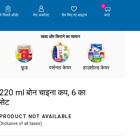
0
ेरे पिछले ऑर्डर
मेरा अकॉउंट
सेव किए गए आइटम
कार्ट
खाद्य और किराने का सामान
फ़ूड
पर्सनल केयर
हाउशोल्ड केयर
220 ml बोन चाइना कप, 6 का
सेट
PRODUCT NOT AVAILABLE
(Inclusive of all taxes)