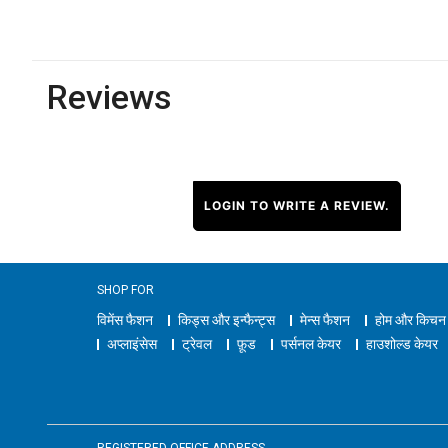
Reviews
LOGIN TO WRITE A REVIEW.
SHOP FOR
विमेंस फैशन
किड्स और इन्फैन्ट्स
मेन्स फैशन
होम और किचन
अप्लाइंसेस
ट्रेवल
फ़ूड
पर्सनल केयर
हाउशोल्ड केयर
REGISTERED OFFICE ADDRESS