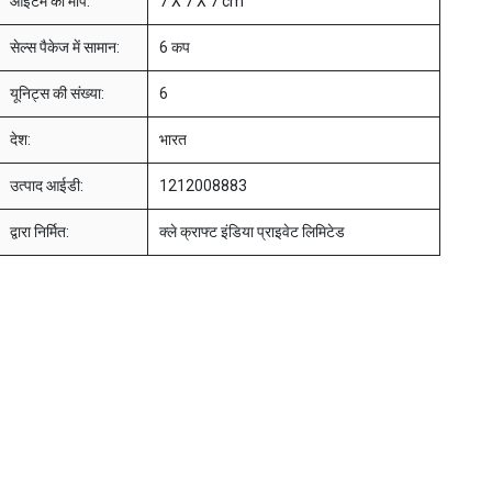
आइटम का माप:
7 X 7 X 7 cm
सेल्स पैकेज में सामान:
6 कप
यूनिट्स की संख्या:
6
देश:
भारत
उत्पाद आईडी:
1212008883
द्वारा निर्मित:
क्ले क्राफ्ट इंडिया प्राइवेट लिमिटेड