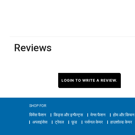
Reviews
LOGIN TO WRITE A REVIEW.
SHOP FOR
विमेंस फैशन
किड्स और इन्फैन्ट्स
मेन्स फैशन
होम और किचन
अप्लाइंसेस
ट्रेवल
फ़ूड
पर्सनल केयर
हाउशोल्ड केयर