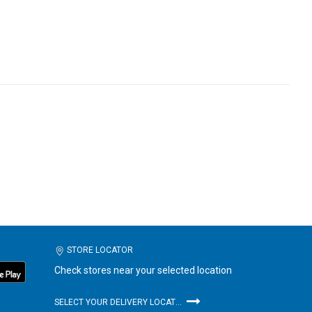
STORE LOCATOR
Check stores near your selected location
SELECT YOUR DELIVERY LOCATION