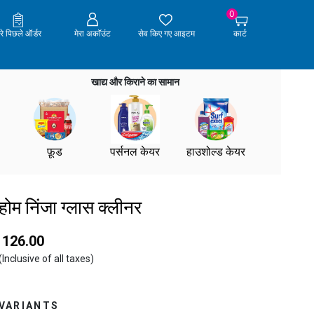
0
ेरे पिछले ऑर्डर
मेरा अकॉउंट
सेव किए गए आइटम
कार्ट
खाद्य और किराने का सामान
फ़ूड
पर्सनल केयर
हाउशोल्ड केयर
होम निंजा ग्लास क्लीनर
₹ 126.00
(Inclusive of all taxes)
VARIANTS