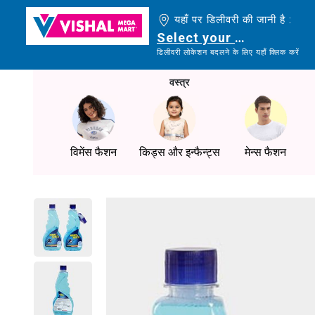
यहाँ पर डिलीवरी की जानी है :
Select your delivery loc
डिलीवरी लोकेशन बदलने के लिए यहाँ क्लिक करें
वस्त्र
विमेंस फैशन
किड्स और इन्फैन्ट्स
मेन्स फैशन