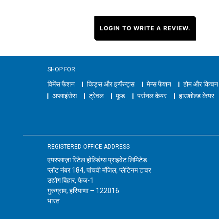
LOGIN TO WRITE A REVIEW.
SHOP FOR
विमेंस फैशन
किड्स और इन्फैन्ट्स
मेन्स फैशन
होम और किचन
अप्लाइंसेस
ट्रेवल
फ़ूड
पर्सनल केयर
हाउशोल्ड केयर
REGISTERED OFFICE ADDRESS
एयरप्लाज़ा रिटेल होल्डिंग्स प्राइवेट लिमिटेड
प्लॉट नंबर 184, पांचवी मंजिल, प्लेटिनम टावर
उद्योग विहार, फेज-1
गुरुग्राम, हरियाणा – 122016
भारत