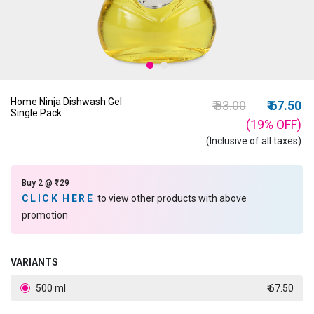
Home Ninja Dishwash Gel
Price reduced fro
to
₹ 83.00
₹ 67.50
Single Pack
(19%
OFF
)
(Inclusive of all taxes)
Buy 2 @ ₹129
CLICK HERE
to view other products with above
promotion
VARIANTS
500 ml
₹ 67.50