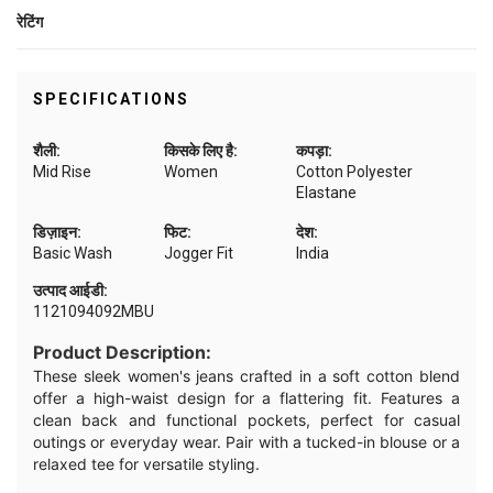
रेटिंग
SPECIFICATIONS
शैली:
किसके लिए है:
कपड़ा:
Mid Rise
Women
Cotton Polyester
Elastane
डिज़ाइन:
फिट:
देश:
Basic Wash
Jogger Fit
India
उत्पाद आईडी:
1121094092MBU
Product Description:
These sleek women's jeans crafted in a soft cotton blend
offer a high-waist design for a flattering fit. Features a
clean back and functional pockets, perfect for casual
outings or everyday wear. Pair with a tucked-in blouse or a
relaxed tee for versatile styling.