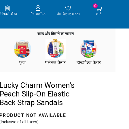
0
ेरे पिछले ऑर्डर
मेरा अकॉउंट
सेव किए गए आइटम
कार्ट
खाद्य और किराने का सामान
फ़ूड
पर्सनल केयर
हाउशोल्ड केयर
Lucky Charm Women's
Peach Slip-On Elastic
Back Strap Sandals
PRODUCT NOT AVAILABLE
(Inclusive of all taxes)