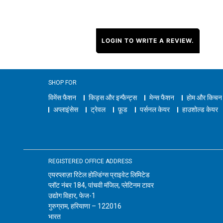
LOGIN TO WRITE A REVIEW.
SHOP FOR
विमेंस फैशन
किड्स और इन्फैन्ट्स
मेन्स फैशन
होम और किचन
अप्लाइंसेस
ट्रेवल
फ़ूड
पर्सनल केयर
हाउशोल्ड केयर
REGISTERED OFFICE ADDRESS
एयरप्लाज़ा रिटेल होल्डिंग्स प्राइवेट लिमिटेड
प्लॉट नंबर 184, पांचवी मंजिल, प्लेटिनम टावर
उद्योग विहार, फेज-1
गुरुग्राम, हरियाणा – 122016
भारत