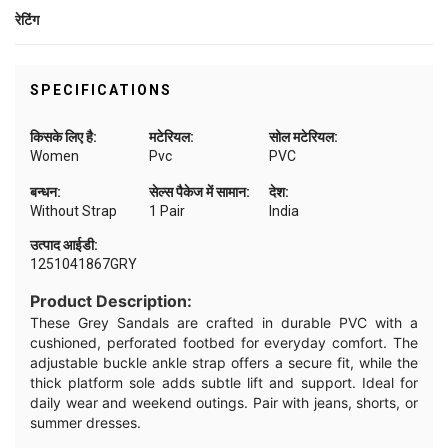
रेटिंग
SPECIFICATIONS
किसके लिए है:
मटेरियल:
सोल मटेरियल:
Women
Pvc
PVC
बन्धन:
सेल्स पैकेज में सामान:
देश:
Without Strap
1 Pair
India
उत्पाद आईडी:
1251041867GRY
Product Description:
These Grey Sandals are crafted in durable PVC with a
cushioned, perforated footbed for everyday comfort. The
adjustable buckle ankle strap offers a secure fit, while the
thick platform sole adds subtle lift and support. Ideal for
daily wear and weekend outings. Pair with jeans, shorts, or
summer dresses.