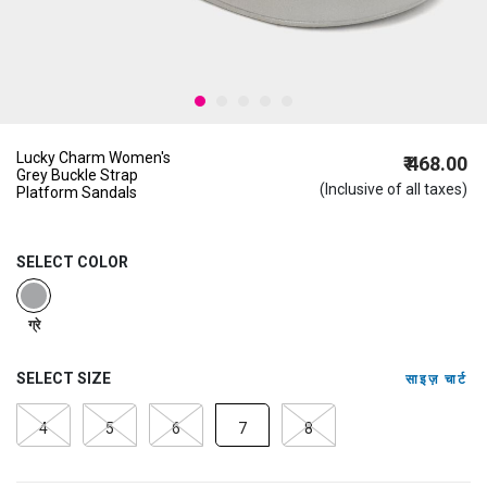
Lucky Charm Women's
₹ 468.00
Grey Buckle Strap
(Inclusive of all taxes)
Platform Sandals
SELECT COLOR
selected
ग्रे
SELECT SIZE
साइज़ चार्ट
4
5
6
7
8