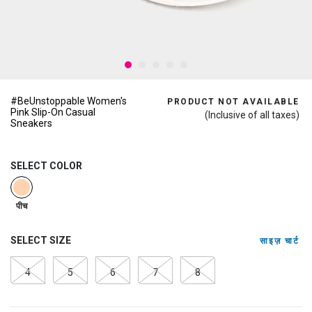
#BeUnstoppable Women's
PRODUCT NOT AVAILABLE
Pink Slip-On Casual
(Inclusive of all taxes)
Sneakers
SELECT COLOR
selected
पीच
SELECT SIZE
साइज़ चार्ट
4
5
6
7
8