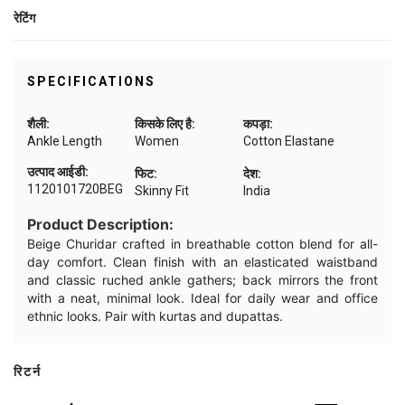
रेटिंग
SPECIFICATIONS
शैली:
किसके लिए है:
कपड़ा:
Ankle Length
Women
Cotton Elastane
उत्पाद आईडी:
फिट:
देश:
1120101720BEG
Skinny Fit
India
Product Description:
Beige Churidar crafted in breathable cotton blend for all-
day comfort. Clean finish with an elasticated waistband
and classic ruched ankle gathers; back mirrors the front
with a neat, minimal look. Ideal for daily wear and office
ethnic looks. Pair with kurtas and dupattas.
रिटर्न