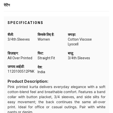
रेटिंग
SPECIFICATIONS
शैली:
किसके लिए है:
कपड़ा:
3/4th Sleeves
Women
Cotton Viscose
Lyocell
डिज़ाइन:
फिट:
बाज़ू:
All Over Printed
Straight Fit
3/4th Sleeves
उत्पाद आईडी:
देश:
1120100512PNK
India
Product Description:
Pink printed kurta delivers everyday elegance with a soft
cotton-blend feel and breathable comfort. Features a band
collar with button placket, 3/4 sleeves, and side slits for
easy movement; the back continues the same all-over
print. Ideal for office or casual outings. Pair with white
pants or denim.