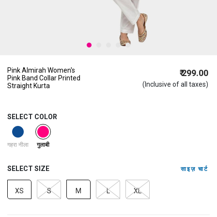
Pink Almirah Women's
₹ 299.00
Pink Band Collar Printed
(Inclusive of all taxes)
Straight Kurta
SELECT COLOR
selected
गहरा नीला
गुलाबी
SELECT SIZE
साइज़ चार्ट
XS
S
M
L
XL