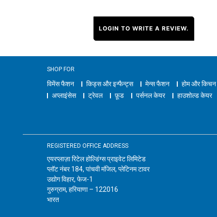
LOGIN TO WRITE A REVIEW.
SHOP FOR
विमेंस फैशन
किड्स और इन्फैन्ट्स
मेन्स फैशन
होम और किचन
अप्लाइंसेस
ट्रेवल
फ़ूड
पर्सनल केयर
हाउशोल्ड केयर
REGISTERED OFFICE ADDRESS
एयरप्लाज़ा रिटेल होल्डिंग्स प्राइवेट लिमिटेड
प्लॉट नंबर 184, पांचवी मंजिल, प्लेटिनम टावर
उद्योग विहार, फेज-1
गुरुग्राम, हरियाणा – 122016
भारत