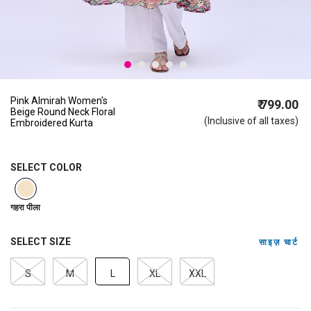
Pink Almirah Women's
₹ 799.00
Beige Round Neck Floral
(Inclusive of all taxes)
Embroidered Kurta
SELECT COLOR
selected
गहरा पीला
SELECT SIZE
साइज़ चार्ट
S
M
L
XL
XXL