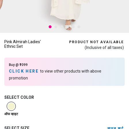
Pink Almirah Ladies'
PRODUCT NOT AVAILABLE
Ethnic Set
(Inclusive of all taxes)
Buy @ ₹1099
CLICK HERE
to view other products with above
promotion
SELECT COLOR
selected
ऑफ व्हाइट
SELECT SIZE
साइज़ चार्ट