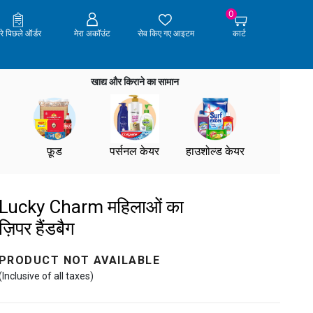
0
ेरे पिछले ऑर्डर
मेरा अकॉउंट
सेव किए गए आइटम
कार्ट
खाद्य और किराने का सामान
फ़ूड
पर्सनल केयर
हाउशोल्ड केयर
Lucky Charm महिलाओं का
ज़िपर हैंडबैग
PRODUCT NOT AVAILABLE
(Inclusive of all taxes)