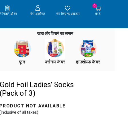
0
ेरे पिछले ऑर्डर
मेरा अकॉउंट
सेव किए गए आइटम
कार्ट
खाद्य और किराने का सामान
फ़ूड
पर्सनल केयर
हाउशोल्ड केयर
Gold Foil Ladies' Socks
(Pack of 3)
PRODUCT NOT AVAILABLE
(Inclusive of all taxes)