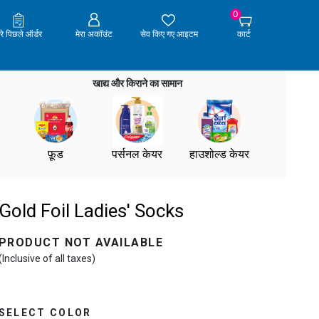
0
ेरे पिछले ऑर्डर
मेरा अकॉउंट
सेव किए गए आइटम
कार्ट
खाद्य और किराने का सामान
फ़ूड
पर्सनल केयर
हाउशोल्ड केयर
Gold Foil Ladies' Socks
PRODUCT NOT AVAILABLE
(Inclusive of all taxes)
SELECT COLOR