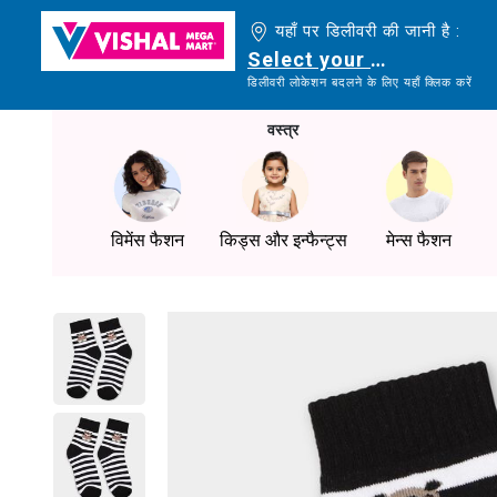
यहाँ पर डिलीवरी की जानी है :
Select your delivery loc
डिलीवरी लोकेशन बदलने के लिए यहाँ क्लिक करें
वस्त्र
विमेंस फैशन
किड्स और इन्फैन्ट्स
मेन्स फैशन