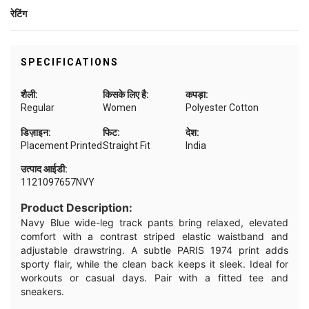
रेटिंग
SPECIFICATIONS
शैली:
किसके लिए है:
कपड़ा:
Regular
Women
Polyester Cotton
डिज़ाइन:
फिट:
देश:
Placement Printed
Straight Fit
India
उत्पाद आईडी:
1121097657NVY
Product Description:
Navy Blue wide-leg track pants bring relaxed, elevated
comfort with a contrast striped elastic waistband and
adjustable drawstring. A subtle PARIS 1974 print adds
sporty flair, while the clean back keeps it sleek. Ideal for
workouts or casual days. Pair with a fitted tee and
sneakers.