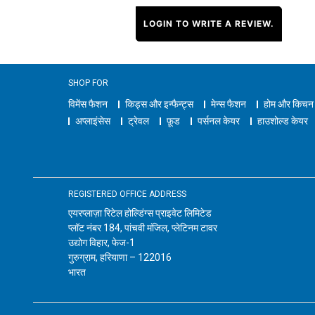
LOGIN TO WRITE A REVIEW.
SHOP FOR
विमेंस फैशन
किड्स और इन्फैन्ट्स
मेन्स फैशन
होम और किचन
अप्लाइंसेस
ट्रेवल
फ़ूड
पर्सनल केयर
हाउशोल्ड केयर
REGISTERED OFFICE ADDRESS
एयरप्लाज़ा रिटेल होल्डिंग्स प्राइवेट लिमिटेड
प्लॉट नंबर 184, पांचवी मंजिल, प्लेटिनम टावर
उद्योग विहार, फेज-1
गुरुग्राम, हरियाणा – 122016
भारत