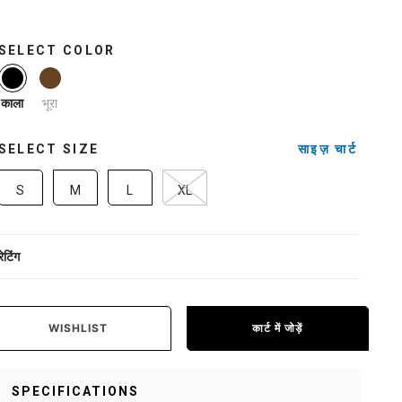
SELECT COLOR
selected
भूरा
काला
SELECT SIZE
साइज़ चार्ट
S
M
L
XL
रेटिंग
WISHLIST
कार्ट में जोड़ें
SPECIFICATIONS