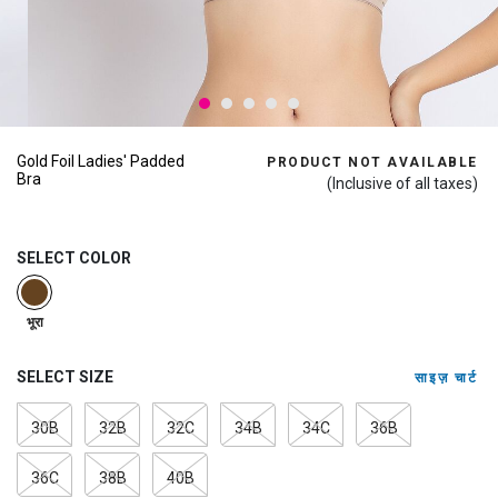
Gold Foil Ladies' Padded
PRODUCT NOT AVAILABLE
Bra
(Inclusive of all taxes)
SELECT COLOR
selected
भूरा
SELECT SIZE
साइज़ चार्ट
30B
32B
32C
34B
34C
36B
36C
38B
40B