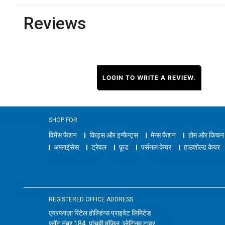
Reviews
LOGIN TO WRITE A REVIEW.
SHOP FOR
विमेंस फैशन
किड्स और इन्फैन्ट्स
मेन्स फैशन
होम और किचन
अप्लाइंसेस
ट्रेवल
फ़ूड
पर्सनल केयर
हाउशोल्ड केयर
REGISTERED OFFICE ADDRESS
एयरप्लाज़ा रिटेल होल्डिंग्स प्राइवेट लिमिटेड
प्लॉट नंबर 184, पांचवी मंजिल, प्लेटिनम टावर