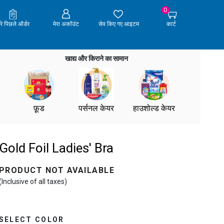
0
ेरे पिछले ऑर्डर
मेरा अकॉउंट
सेव किए गए आइटम
कार्ट
खाद्य और किराने का सामान
फ़ूड
पर्सनल केयर
हाउशोल्ड केयर
Gold Foil Ladies' Bra
PRODUCT NOT AVAILABLE
(Inclusive of all taxes)
SELECT COLOR