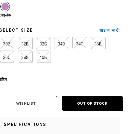
selected
लाइलेक
SELECT SIZE
साइज़ चार्ट
30B
32B
32C
34B
34C
36B
36C
38B
40B
रेटिंग
WISHLIST
OUT OF STOCK
SPECIFICATIONS